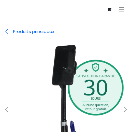
Se rendre au contenu
Produits principaux